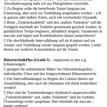
Abwärtsbewegung habe ich aus Platzgründen verzichtet.
 Zu Beginn sollte die betreffende Tonart langsam zur
Erinnerung, aber auch zur Tonbildung ausgehalten werden – z.B.
in ganzen oder halben Noten, auch mit wechselnder Dynamik.
 Beim „Tonleiterkrabbeln“ und den „halben Tonleitern“ soll die
Fertigkeit innerhalb der Tonleiter gemeinsam geschult werden. In
gemütlichem Tempo beginnen, allmählich steigern. Variationen in
staccato und legato und Kombinationen daraus ausprobieren!
 Die abschließende Intervallübung soll als Kontrast und zur
Ansatz- und Tonbildung wieder langsam gespielt werden. Lieder
dienen zur weiteren Konzentration auf die Tonart.
BläsertechnikPlus (Grad4-5)
– ergänzend zu den o.g.
Erläuterungen:
 geeignet für ambitionierte Mittel- bis Oberstufenkapellen,
individuelles Üben und den fortgeschrittenen Bläserunterricht.
 Die Intervallbindungen zu Beginn der Lektion dienen zur
Ansatzbildung, aber auch die Intonation soll damit kontrolliert
werden!
 Hier sind die Tonleiterübungen rhythmisch anspruchsvoller.
„Tonleiterkrabbeln“ und „halbe Tonleitern“ sind im Ambitus
(Tonumfang) weiter ausgebaut. Hier ebenfalls mit staccato –
legato variieren!