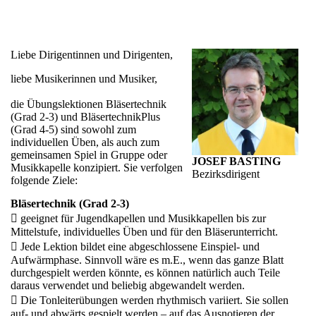
Liebe Dirigentinnen und Dirigenten,
liebe Musikerinnen und Musiker,
die Übungslektionen Bläsertechnik
(Grad 2-3) und BläsertechnikPlus
(Grad 4-5) sind sowohl zum
individuellen Üben, als auch zum
gemeinsamen Spiel in Gruppe oder
JOSEF BASTING
Musikkapelle konzipiert. Sie verfolgen
Bezirksdirigent
folgende Ziele:
Bläsertechnik (Grad 2-3)
 geeignet für Jugendkapellen und Musikkapellen bis zur
Mittelstufe, individuelles Üben und für den Bläserunterricht.
 Jede Lektion bildet eine abgeschlossene Einspiel- und
Aufwärmphase. Sinnvoll wäre es m.E., wenn das ganze Blatt
durchgespielt werden könnte, es können natürlich auch Teile
daraus verwendet und beliebig abgewandelt werden.
 Die Tonleiterübungen werden rhythmisch variiert. Sie sollen
auf- und abwärts gespielt werden – auf das Ausnotieren der