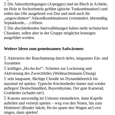
 Die Akkordzerlegungen (Arpeggio) sind im Blech in Achteln,
im Holz in Sechzehnteln geführt (gleiche Tonkombination!) und
sollen das Ohr ausgehend von Dur und moll auch für
„ungewohntere“ Akkordkombinationen (vermindert, übermäßig,
Septakkorde,…) öffnen.
 Die abschließenden Intervallübungen haben mehr technischen
Charakter, sollen aber in der Gruppe möglichst homogen
ausgeführt werden.
Weitere Ideen zum gemeinsamen Aufwärmen:
 Aktivieren der Bauchatmung durch tiefes, langsames Ein- und
Ausatmen
 kräftiges „Ho-ho-ho!“- Schreien zur Lockerung und
Aktivierung des Zwerchfelles (Weihnachtsmann-Übung)
 sehr langsame, flächige Choräle im Dynamikbereich bis
maximal mf spielen. Typische Kirchenlieder immer mal wieder
auflegen! Deutschlandlied, Bayernhymne, Der gute Kamerad,
Grablieder (schadet nie!)
 Kanons auswendig im Unisono einstudieren, dann Kapelle
aufteilen und versetzt spielen – weg von den Noten, hin zum
Hinhören! (Bruder Jakob, He-ho spann den Wagen an!) erst
singen, dann spielen!